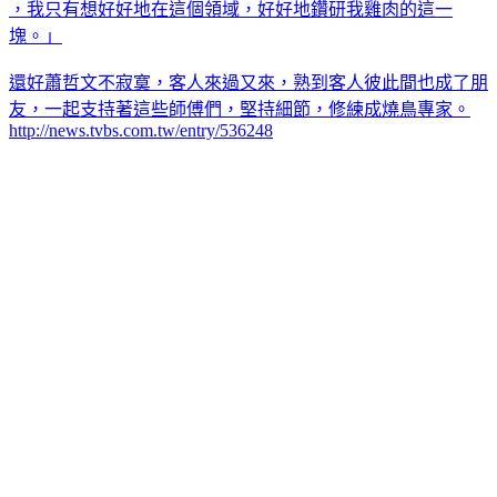
，我只有想好好地在這個領域，好好地鑽研我雞肉的這一
塊。」
還好蕭哲文不寂寞，客人來過又來，熟到客人彼此間也成了朋
友，一起支持著這些師傅們，堅持細節，修練成燒鳥專家。
http://news.tvbs.com.tw/entry/536248