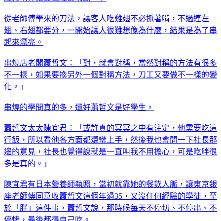
從老師傅學來的刀法，讓客人吃雞翅不必抓著啃，不過連左
翅、右翅都要分，一開始讓人很難想像為什麼，結果是為了串
起來漂亮。
串燒店老闆蕭哲文：「對，就會對稱，當然對稱的方法有很多
不一樣，如果要換另外一個對稱方法，刀工又要做不一樣的變
化。」
串燒的學問真的多，還好蕭哲文是好學生。
蕭哲文太太陳宜君：「或許真的冥冥之中有注定，他需要吃這
行飯，所以看他各方面都還蠻上手，然後我也會問一下社長那
邊的意見，社長也覺得說就是一直叫我不用擔心，可是吃胖很
多是真的。」
陳宜君有日本營養師執照，當初就靠她的餐飲人脈，讓東京銀
座老師傅同意收蕭哲文這個年過35，又沒任何經驗的學徒，至
於「胖」這件事，蕭哲文說，那時候每天不停切、不停串、不
停烤，最後都得自己吃。