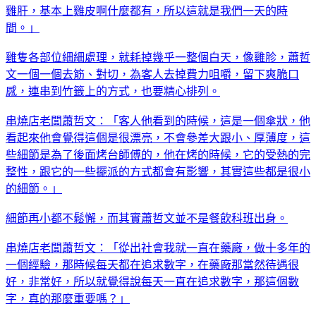
雞肝，基本上雞皮啊什麼都有，所以這就是我們一天的時
間。」
雞隻各部位細細處理，就耗掉幾乎一整個白天，像雞胗，蕭哲
文一個一個去筋、對切，為客人去掉費力咀嚼，留下爽脆口
感，連串到竹籤上的方式，也要精心排列。
串燒店老闆蕭哲文：「客人他看到的時候，這是一個傘狀，他
看起來他會覺得這個是很漂亮，不會參差大跟小、厚薄度，這
些細節是為了後面烤台師傅的，他在烤的時候，它的受熱的完
整性，跟它的一些擺派的方式都會有影響，其實這些都是很小
的細節。」
細節再小都不鬆懈，而其實蕭哲文並不是餐飲科班出身。
串燒店老闆蕭哲文：「從出社會我就一直在藥廠，做十多年的
一個經驗，那時候每天都在追求數字，在藥廠那當然待遇很
好，非常好，所以就覺得說每天一直在追求數字，那這個數
字，真的那麼重要嗎？」