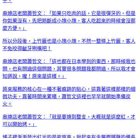
子。
串燒店老闆蕭哲文：「如果只吃肉的話，它是很彈牙的，但是
你如果沒有，先把筋斷成小塊小塊，客人吃起來的時候會沒那
麼方便。」
所以分段後，上竹籤也是小塊小塊，不然一整條上竹籤，客人
不免咬得齜牙咧嘴吧！
串燒店老闆蕭哲文：「這也都在日本學到的東西，那時候我也
問，也有問過這個問題，其實很多問題我都問過，所以我才會
知道說，喔！原來是這樣。」
原來服務的核心在一種不著痕跡的貼心，這靠著這樣那樣的細
微功夫，靠著時間來累積，蕭哲文這裡也早早就開始準備炭
火。
串燒店老闆蕭哲文：「就是要燒到整支，大概就是這麼紅，才
可以開始烤。」
爐子裡漸漸發出紅光的是密度高，敲起來有金屬鏗鏘聲的備長