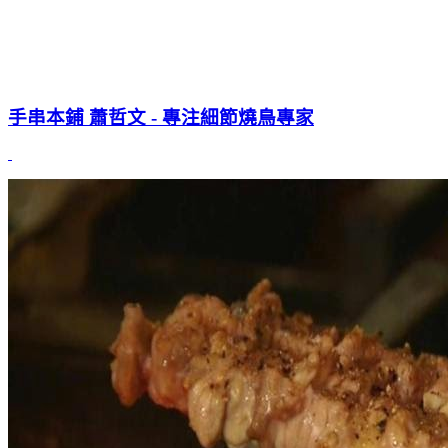
手串本鋪 蕭哲文 - 專注細節燒鳥專家