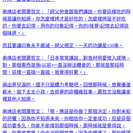
串燒店老闆蕭哲文：「師父他會跟我們講說，你要這樣吃的時
候是讓你知道，你怎麼樣烤才是好吃的，怎麼樣烤是不好吃
的，你要去記得，用你的印象記得，你的(味覺)記憶去記得這
個味道。」
而且要讓印象永不磨滅，師父規定，一天的功課是150串。
串燒店老闆蕭哲文：「日本常常講說…對食材用愛放入感情，
對，那個東西是我(以前)一直沒辦法體會的，那就是那段時
間，這樣一直操一直操，我覺得好累。」
逼出男兒淚的，還不只是體力考驗吧，回想那時候，放棄優渥
薪水、拋下太太小孩，去追夢的這種瘋狂事，蕭哲文沒敢讓家
裡其他人知道。
串燒店老闆蕭哲文：「嗯，應該是你做了那個決定，你對未知
的恐懼，因為你不知道未來，你相信你一定會成功，但是這個
成功要多久，你能不能撐到那個時候，那時候就是覺得說，
啊，你要放棄嗎？你也沒時間放棄，因為你選擇了，那你選擇