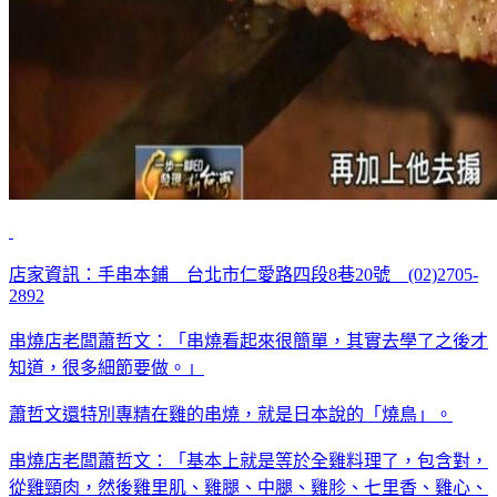
店家資訊：手串本鋪 台北市仁愛路四段8巷20號 (02)2705-
2892
串燒店老闆蕭哲文：「串燒看起來很簡單，其實去學了之後才
知道，很多細節要做。」
蕭哲文還特別專精在雞的串燒，就是日本說的「燒鳥」。
串燒店老闆蕭哲文：「基本上就是等於全雞料理了，包含對，
從雞頸肉，然後雞里肌、雞腿、中腿、雞胗、七里香、雞心、