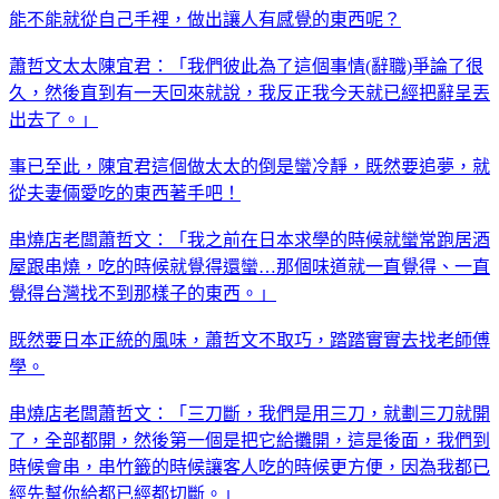
能不能就從自己手裡，做出讓人有感覺的東西呢？
蕭哲文太太陳宜君：「我們彼此為了這個事情(辭職)爭論了很
久，然後直到有一天回來就說，我反正我今天就已經把辭呈丟
出去了。」
事已至此，陳宜君這個做太太的倒是蠻冷靜，既然要追夢，就
從夫妻倆愛吃的東西著手吧！
串燒店老闆蕭哲文：「我之前在日本求學的時候就蠻常跑居酒
屋跟串燒，吃的時候就覺得還蠻…那個味道就一直覺得、一直
覺得台灣找不到那樣子的東西。」
既然要日本正統的風味，蕭哲文不取巧，踏踏實實去找老師傅
學。
串燒店老闆蕭哲文：「三刀斷，我們是用三刀，就劃三刀就開
了，全部都開，然後第一個是把它給攤開，這是後面，我們到
時候會串，串竹籤的時候讓客人吃的時候更方便，因為我都已
經先幫你給都已經都切斷。」