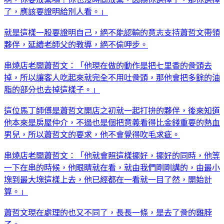
了，應該要證明給別人看。」
就是這樣一股要證明自己，絕不能認輸的意志支持蕭哲文帶領
夥伴，延續老師父的教導，絕不偷呷步。
串燒店老闆蕭哲文：「他現在做的動作是把七里香的骨頭去
掉，所以讓客人吃起來就完全不用吐骨頭，那他會把多餘的油
脂的部分也去掉這樣子。」
這位馬丁師傅是蕭哲文開店之初就一起打拚的夥伴，後來知道
他本來是房屋仲介，不過也是個把意義看得比金錢重要的熱血
男兒，所以蕭哲文的要求，他不會覺得吹毛求疵。
串燒店老闆蕭哲文：「他就會照這樣擺好，擺好的同時，他等
一下在串的時候，他眼睛就在看，就由我們剛剛講的，由最小
塊到最大塊這樣上去，他已經都在一看就一目了然，開始計
算。」
蕭哲文現在處理的也又不同了，長長一條，是去了骨的雞脖