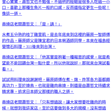
會心驚驚，蕭哲文也不勉強，不過他的經驗是很多人吃過一小
口，喜歡上那種生魚片一般的口感，反而還指定更生一些呢！
像這一道。
串燒店老闆蕭哲文：「是，請！」
水煮五分熟的桂丁雞里肌，是去年底來到店裡的藤原一智師傅
的作品，藤原師父是陳宜君的日本唎酒師同學，本來在福島經
營懷石料理，311後來到台灣。
串燒店老闆蕭哲文：「他其實是抱著一種報恩的感覺，就是希
望能不能回饋台灣一點什麼，所以他就說好，那就來台灣試看
看。」
試試用料理來說謝謝吧，藤原師傅在煮、燉、炸等各方面都頗
具功力，至於燒鳥，也就是雞肉串燒，則還是由蕭哲文持續求
精求專，追求日本師父那樣的職人之道。
串燒店老闆蕭哲文：「只有想過說，讓大家想要吃雞肉的時
候，就想到我這家店，至於店要做到多大的規模，沒有想過