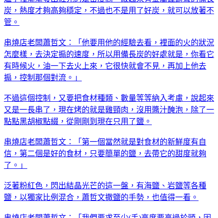
炭，熱度才夠高夠穩定，不過也不是用了好炭，就可以放著不
管。
串燒店老闆蕭哲文：「他要用他的經驗去看，裡面的火的狀況
怎麼樣，去決定搧的速度，所以用備長炭的好處就是，你看它
有時候火，油一下去火上來，它很快就會不見，再加上他去
搧，控制那個對流。」
不過這個控制，又要把食材種類、數量等等納入考慮，說起來
又是一長串了，現在烤的就是雞頸肉，沒用醬汁醃泡，除了一
點點黑胡椒點綴，從剛剛到現在只用了鹽。
串燒店老闆蕭哲文：「第一個當然就是對食材的新鮮度有自
信，第二個是好的食材，只要簡單的鹽，去帶它的甜度就夠
了。」
泛著粉紅色，閃出結晶光芒的這一盤，有海鹽、岩鹽等各種
鹽，以獨家比例混合，蕭哲文撒鹽的手勢，也值得一看。
串燒店老闆蕭哲文：「我們要求至少(手)高度要高過於頭，因