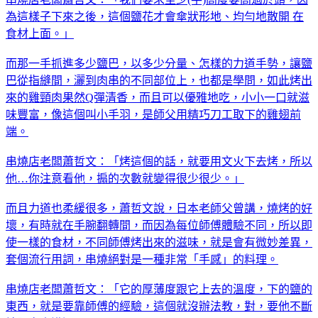
為這樣子下來之後，這個鹽花才會傘狀形地、均勻地散開 在
食材上面。」
而那一手抓進多少鹽巴，以多少分量、怎樣的力道手勢，讓鹽
巴從指縫間，灑到肉串的不同部位上，也都是學問，如此烤出
來的雞頸肉果然Q彈清香，而且可以優雅地吃，小小一口就滋
味豐富，像這個叫小手羽，是師父用精巧刀工取下的雞翅前
端。
串燒店老闆蕭哲文：「烤這個的話，就要用文火下去烤，所以
他…你注意看他，搧的次數就變得很少很少。」
而且力道也柔緩很多，蕭哲文說，日本老師父曾講，燒烤的好
壞，有時就在手腕翻轉間，而因為每位師傅體驗不同，所以即
使一樣的食材，不同師傅烤出來的滋味，就是會有微妙差異，
套個流行用詞，串燒絕對是一種非常「手感」的料理。
串燒店老闆蕭哲文：「它的厚薄度跟它上去的溫度，下的鹽的
東西，就是要靠師傅的經驗，這個就沒辦法教，對，要他不斷