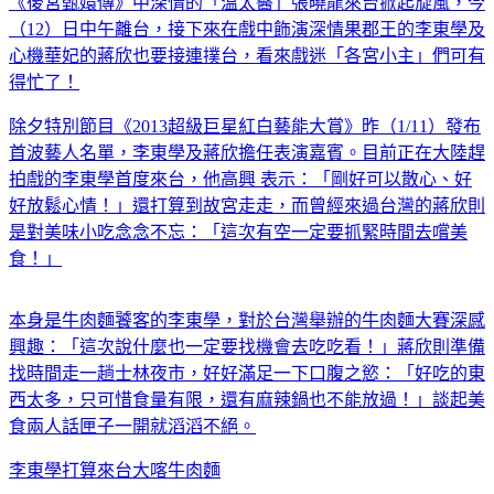
《後宮甄嬛傳》中深情的「溫太醫」張曉龍來台掀起旋風，今
（12）日中午離台，接下來在戲中飾演深情果郡王的李東學及
心機華妃的蔣欣也要接連撲台，看來戲迷「各宮小主」們可有
得忙了！
除夕特別節目《2013超級巨星紅白藝能大賞》昨（1/11）發布
首波藝人名單，李東學及蔣欣擔任表演嘉賓。目前正在大陸趕
拍戲的李東學首度來台，他高興 表示：「剛好可以散心、好
好放鬆心情！」還打算到故宮走走，而曾經來過台灣的蔣欣則
是對美味小吃念念不忘：「這次有空一定要抓緊時間去嚐美
食！」
本身是牛肉麵饕客的李東學，對於台灣舉辦的牛肉麵大賽深感
興趣：「這次說什麼也一定要找機會去吃吃看！」蔣欣則準備
找時間走一趟士林夜市，好好滿足一下口腹之慾：「好吃的東
西太多，只可惜食量有限，還有麻辣鍋也不能放過！」談起美
食兩人話匣子一開就滔滔不絕。
李東學打算來台大喀牛肉麵