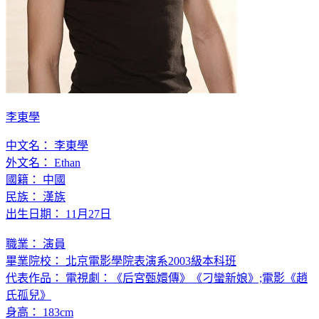
李東學
中文名： 李東學
外文名： Ethan
國籍： 中國
民族： 漢族
出生日期： 11月27日
職業： 演員
畢業院校： 北京電影學院表演系2003級本科班
代表作品： 電視劇：《后宮甄嬛傳》《刁蠻新娘》;電影《趙
氏孤兒》
身高： 183cm