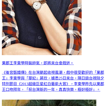
果郡王李東學時裝帥氣，即將來台會戲迷。
《後宮甄嬛傳》在台灣颳起收視風潮，戲中很受歡迎的「果郡
王」李東學與「華妃」蔣欣，據悉25日來台，隔日錄台視除夕
特別節目《2013超級巨星紅白藝能大賞》，李東學昨先以果郡
王口吻拜年，「祝台灣新的一年，真真快樂，極好極好」。