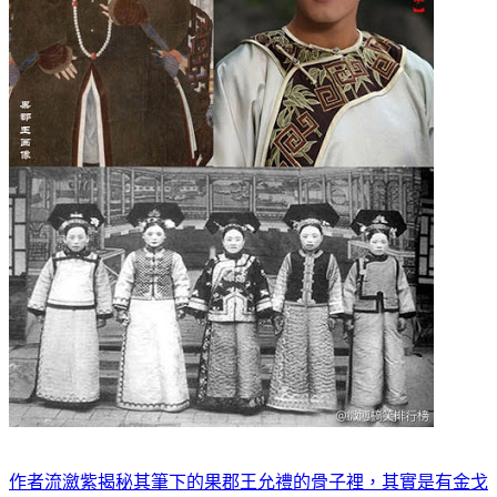
作者流瀲紫揭秘其筆下的果郡王允禮的骨子裡，其實是有金戈