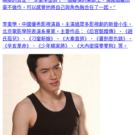
曉龍的肯定，“李東學塑造了一個癡情的果郡王，情感細膩而
毫不做作，可以感覺他將自己與角色融合在了一起。”
李東學，中國優秀影視演員，主演過眾多影視劇的新晉小生，
北京電影學院表演系畢業。主要作品：《后宮甄嬛傳》、《趙
氏孤兒》、《刁蠻新娘》、《大秦直道》、《書劍恩仇錄》、
《辛亥革命》、《少年楊家將》、《大內密探零零狗》等。