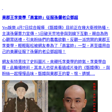
果郡王李東學「高富帥」征服孫儷老公鄧超
Yes娛樂 4月7日綜合報導 《甄嬛傳》目前正在幾大衛視熱播，
主演孫儷賣力宣傳，5日破天荒地參與到線下互動，親自為熱
心觀眾送禮，引來粉絲們的蠢蠢欲動。反觀一派悠閑的果郡王
李東學，輕輕鬆松被網友奉為了「高富帥」一型，甚至還用自
己的美麗征服了孫儷的老公鄧超哦！
網友有特意找了史料圖片，來襯托李東學的帥氣。李東學自
曝，此輪播映前，其本人也從未看過成片後的《甄嬛傳》，與
粉絲一起慢慢品味，甄嬛與果郡王的愛、恨、遺憾….