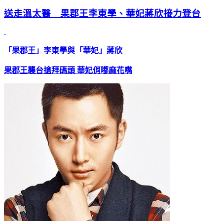
送走溫太醫 果郡王李東學、華妃蔣欣接力登台
「果郡王」李東學與「華妃」蔣欣
果郡王襲台搶拜碼頭 華妃俏嘟麻花嘴