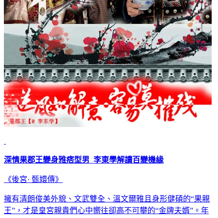
深情果郡王變身雅痞型男 李東學解讀百變機緣
《後宮· 甄嬛傳》
擁有清朗俊美外貌、文武雙全、溫文爾雅且身形健碩的“果親
王”，才是皇宮親貴們心中嚮往卻高不可攀的“金牌夫婿”。年