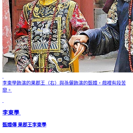
李東學飾演的果郡王（右）與孫儷飾演的甄嬛，戲裡有段苦
戀。
李東學
甄嬛傳 果郡王李東學