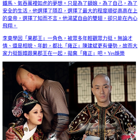
鐵馬、氣吞萬裡如虎的夢想。只是為了額娘，為了自己，為了
安全的生活，他選擇了隱忍，選擇了最大的程度順從高高在上
的皇帝，選擇了知而不言。他渴望自由的雙翅，卻只能在內心
飛翔。
李東學因「果郡王」一角色，被眾多年輕觀眾力挺。無論才
情、還是相貌、年齡，都比「雍正」陳建斌更有優勢，故而大
家力挺甄嬛跟果郡王在一起，拋棄「雍正」吧。Yes娛樂