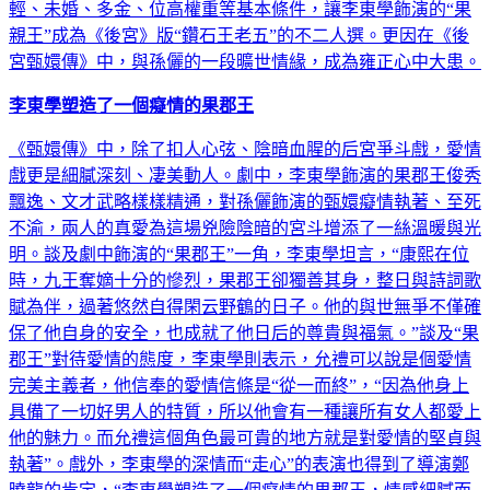
輕、未婚、多金、位高權重等基本條件，讓李東學飾演的“果
親王”成為《後宮》版“鑽石王老五”的不二人選。更因在《後
宮甄嬛傳》中，與孫儷的一段曠世情緣，成為雍正心中大患。
李東學塑造了一個癡情的果郡王
《甄嬛傳》中，除了扣人心弦、陰暗血腥的后宮爭斗戲，愛情
戲更是細膩深刻、凄美動人。劇中，李東學飾演的果郡王俊秀
飄逸、文才武略樣樣精通，對孫儷飾演的甄嬛癡情執著、至死
不渝，兩人的真愛為這場兇險陰暗的宮斗增添了一絲溫暖與光
明。談及劇中飾演的“果郡王”一角，李東學坦言，“康熙在位
時，九王奪嫡十分的慘烈，果郡王卻獨善其身，整日與詩詞歌
賦為伴，過著悠然自得閑云野鶴的日子。他的與世無爭不僅確
保了他自身的安全，也成就了他日后的尊貴與福氣。”談及“果
郡王”對待愛情的態度，李東學則表示，允禮可以說是個愛情
完美主義者，他信奉的愛情信條是“從一而終”，“因為他身上
具備了一切好男人的特質，所以他會有一種讓所有女人都愛上
他的魅力。而允禮這個角色最可貴的地方就是對愛情的堅貞與
執著”。戲外，李東學的深情而“走心”的表演也得到了導演鄭