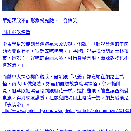
華妃蔣欣不計形象扮鬼臉，十分搞笑。
開出必吃名單
李東學對於能到台灣透氣大感興趣，他說：「聽說台灣的牛肉
麵大賽很有名，很想去吃吃看。」蔣欣則說要找時間到士林夜
市，她說：「好吃的東西太多，可惜食量有限，麻辣鍋我也不
會放過。」
而戲中大搞心機的蔣欣，最近跟「八爺」鄭嘉穎在網路上搞
怪，兩人PK做鬼臉，鄭嘉穎雖然故意縮嘴搞怪，仍不掩帥
氣，但蔣欣把嘴唇嘟到跟麻花一樣，還鬥雞眼，簡直讓西施變
東施，得到網友讚賞，在做鬼臉項目上略勝一籌，網友戲稱是
「表情帝」。
http://www.appledaily.com.tw/appledaily/article/entertainment/2013