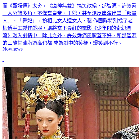
而《甄嬛傳》太夯，《瘋神無雙》搞笑改編，邰智源、許效舜
一人分飾多角，不僅當皇帝、王爺，甚至還反串演出當「邰貴
人」、「舜妃」，扮相比女人還女人，製 作團隊特別找了老
師傅手工製作戲服，還將當下最紅的電影《少年PI的奇幻漂
流》融入劇情中，除此之外，許效舜痛風膝蓋不好，和邰智源
的三酸甘油脂過高也都 成為劇中的笑梗，爆笑到不行。
Nownews