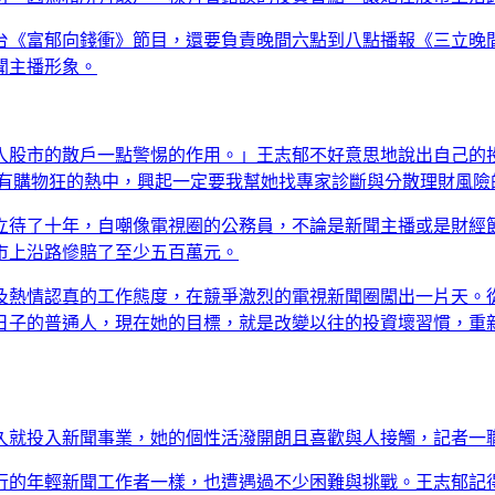
台《富郁向錢衝》節目，還要負責晚間六點到八點播報《三立晚
聞主播形象。
入股市的散戶一點警惕的作用。」王志郁不好意思地說出自己的
對買股如有購物狂的熱中，興起一定要我幫她找專家診斷與分散理財風
立待了十年，自嘲像電視圈的公務員，不論是新聞主播或是財經
市上沿路慘賠了至少五百萬元。
及熱情認真的工作態度，在競爭激烈的電視新聞圈闖出一片天。
日子的普通人，現在她的目標，就是改變以往的投資壞習慣，重
久就投入新聞事業，她的個性活潑開朗且喜歡與人接觸，記者一
行的年輕新聞工作者一樣，也遭遇過不少困難與挑戰。王志郁記