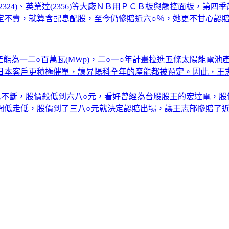
324)、英業達(2356)等大廠ＮＢ用ＰＣＢ板與觸控面板，第
定不賣，就算含配息配股，至今仍慘賠近六○％，她更不甘心認
九年產能為一二○百萬瓦(MWp)，二○一○年計畫拉進五條太陽能
日本客戶更積極催單，讓昇陽科全年的產能都被預定。因此，王
多消息不斷，股價殺低到六八○元，看好曾經為台股股王的宏達電，
低走低，股價到了三八○元就決定認賠出場，讓王志郁慘賠了近百