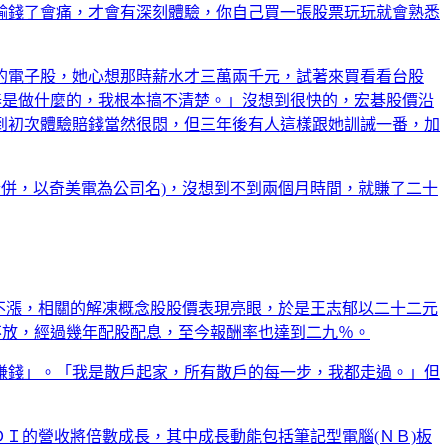
輸錢了會痛，才會有深刻體驗，你自己買一張股票玩玩就會熟悉
的電子股，她心想那時薪水才三萬兩千元，試著來買看看台股
宏碁是做什麼的，我根本搞不清楚。」沒想到很快的，宏碁股價沿
到初次體驗賠錢當然很悶，但三年後有人這樣跟她訓誡一番，加
合併，以奇美電為公司名)，沒想到不到兩個月時間，就賺了二十
不漲，相關的解凍概念股股價表現亮眼，於是王志郁以二十二元
抱不放，經過幾年配股配息，至今報酬率也達到二九％。
賺錢」。「我是散戶起家，所有散戶的每一步，我都走過。」但
ＤＩ的營收將倍數成長，其中成長動能包括筆記型電腦(ＮＢ)板