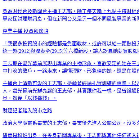
身為財經台及新聞台主播王志郁，除了每天晚上九點主持財經
專家探討理財訊息，但在新聞台又是另一個不同風貌專業的新
專業主播 投資卻慘賠
「我很多投資股市的經驗都是負面教材，或許可以給一頭熱投
統一超(2912)與潤泰全(2915)等六檔新股，讓人訝異她
王志郁在螢光幕前展現出專業的主播形象，喜歡安定的她在三
中打滾的散戶，一路走來，讓懂理財、形象佳的她，還是在股
主播台上清新可愛的王志郁，憑藉著經過扎實訓練的專業，以
人，螢光幕前光鮮亮麗的王志郁，其實跟你我一樣，是省錢過
具，然後「以錢養錢」。
財經記者踏入股市之路
政治大學廣電系畢業的王志郁，畢業後先進入公關公司，沒多
儘管是科班出身，在投身新聞專業後，王志郁與其他任何初入