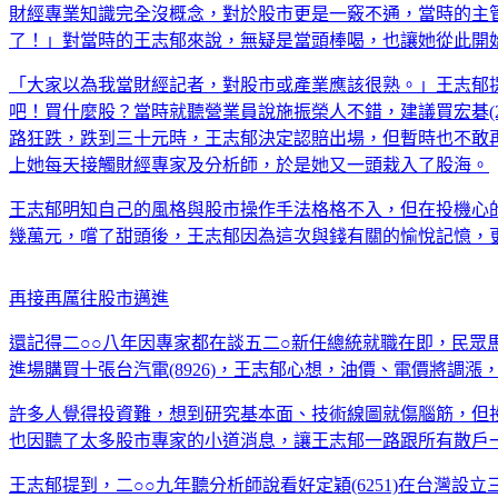
財經專業知識完全沒概念，對於股市更是一竅不通，當時的主
了！」對當時的王志郁來說，無疑是當頭棒喝，也讓她從此開
「大家以為我當財經記者，對股市或產業應該很熟。」王志郁
吧！買什麼股？當時就聽營業員說施振榮人不錯，建議買宏碁(
路狂跌，跌到三十元時，王志郁決定認賠出場，但暫時也不敢
上她每天接觸財經專家及分析師，於是她又一頭栽入了股海。
王志郁明知自己的風格與股市操作手法格格不入，但在投機心的
幾萬元，嚐了甜頭後，王志郁因為這次與錢有關的愉悅記憶，
再接再厲往股市邁進
還記得二○○八年因專家都在談五二○新任總統就職在即，民
進場購買十張台汽電(8926)，王志郁心想，油價、電價將
許多人覺得投資難，想到研究基本面、技術線圖就傷腦筋，但
也因聽了太多股市專家的小道消息，讓王志郁一路跟所有散戶
王志郁提到，二○○九年聽分析師說看好定穎(6251)在台灣