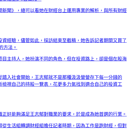
間新聞》，總可以看她在財經台上運用專業的解析，與所有財經
投資經驗，儘管如此，採訪結束至截稿，她告訴記者期間又買了
險的方法。
節目主持人，她扮演不同的角色，但在投資路上，卻是個在股海
從踏入社會開始，王志郁就不是那種汲汲營營存下每一分錢的
新檢視自己的持股一覽表，花更多力氣找到適合自己的投資工
職正好能夠滿足王志郁對職業的要求，於是成為她首選的行業。
得從生活組轉調財經組擔任記者時期，因為工作是跑財經，但對