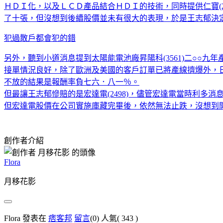
ＨＤＩ化，以及ＬＣＤ產品結合ＨＤＩ的技術，同時提供仁寶(2
了十張，但沒想到後續股價並未有很大的表現，於是王志郁決
犯過散戶都會犯的錯
另外，聽到小道消息提到太陽能電池廠昇陽科(3561)二○○
接單情況良好，除了歐洲及美國的客戶訂單已將產線擠爆外，
不放的結果是報酬率負七六．八一％。
但最讓王志郁慘賠的是宏達電(2498)，儘管宏達電當時利
但宏達電股價在公司實施庫藏完畢後，依然無法止跌，沒想到開
創作者介紹
Flora
月移花影
Flora 發表在
痞客邦
留言
(0)
人氣(
343
)