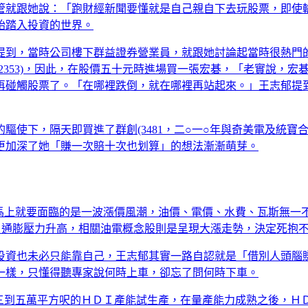
管就跟她說：「跑財經新聞要懂就是自己親自下去玩股票，即使
始踏入投資的世界。
提到，當時公司樓下群益證券營業員，就跟她討論起當時很熱門
2353)，因此，在股價五十元時進場買一張宏碁，「老實說，
再碰觸股票了。「在哪裡跌倒，就在哪裡再站起來。」王志郁提
驅使下，隔天即買進了群創(3481，二○一○年與奇美電及統寶
更加深了她「賺一次賠十次也划算」的想法漸漸萌芽。
眾馬上就要面臨的是一波漲價風潮，油價、電價、水費、瓦斯無一
調漲，通膨壓力升高，相關油電概念股則是呈現大漲走勢，決定死
投資也未必只能靠自己，王志郁其實一路自認就是「借別人頭腦
一樣，只懂得聽專家說何時上車，卻忘了問何時下車。
設立三到五萬平方呎的ＨＤＩ產能試生產，在量產能力成熟之後，Ｈ