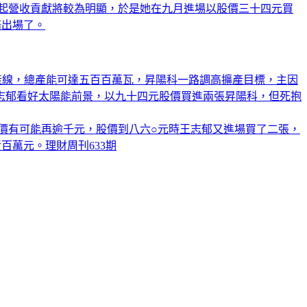
四季起營收貢獻將較為明顯，於是她在九月進場以股價三十四元買
賠出場了。
電池產線，總產能可達五百百萬瓦，昇陽科一路調高擴產目標，主因
志郁看好太陽能前景，以九十四元股價買進兩張昇陽科，但死抱
股價有可能再逾千元，股價到八六○元時王志郁又進場買了二張，
萬元。理財周刊633期