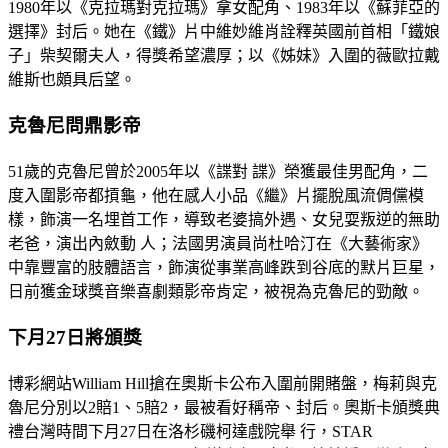
1980年以《克拉瑪對克拉瑪》拿女配角、1983年以《蘇菲亞的
選擇》封后。她在《鐵》片中維妙維肖詮釋英國前首相「鐵娘
子」柴契爾夫人，得獎希望濃厚；以《姊妹》入圍的薇歐拉戴
維斯也頗具后望。
克魯尼問鼎影帝
51歲的克魯尼曾於2005年以《諜對 諜》榮獲最佳男配角，二
度入圍影帝都摃龜，他在感人小品《繼》片擺脫風流倜儻模
樣，飾演一名埋首工作，導致老婆搞外遇、女兒耍叛逆的無助
老爸，演出內斂動 人；法國男演員尚杜哈汀在《大藝術家》
中靠豐富的肢體語言，飾演從事業高峰跌到谷底的默片巨星，
日前獲金球獎音樂喜劇類影帝肯定，被視為克魯尼的勁敵。
下月27日將頒獎
博彩網站William Hill搶在奧斯卡公布入圍前開賭盤，梅莉與克
魯尼分別以2賠1、5賠2，最被看好稱帝、封后。奧斯卡頒獎典
禮台灣時間下月27日在洛杉磯柯達戲院舉 行，STAR