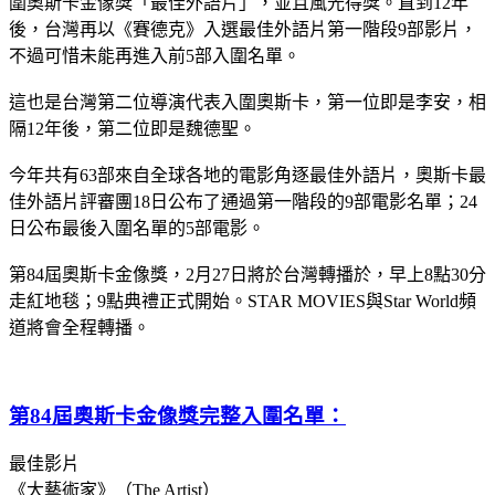
圍奧斯卡金像獎「最佳外語片」，並且風光得獎。直到12年
後，台灣再以《賽德克》入選最佳外語片第一階段9部影片，
不過可惜未能再進入前5部入圍名單。
這也是台灣第二位導演代表入圍奧斯卡，第一位即是李安，相
隔12年後，第二位即是魏德聖。
今年共有63部來自全球各地的電影角逐最佳外語片，奧斯卡最
佳外語片評審團18日公布了通過第一階段的9部電影名單；24
日公布最後入圍名單的5部電影。
第84屆奧斯卡金像獎，2月27日將於台灣轉播於，早上8點30分
走紅地毯；9點典禮正式開始。STAR MOVIES與Star World頻
道將會全程轉播。
第84屆奧斯卡金像獎完整入圍名單：
最佳影片
《大藝術家》（The Artist）