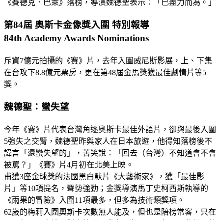
《賽德克．巴萊》落榜，導演魏德聖表示：「已盡力而為。」
第84屆 奧斯卡金像獎入圍 特別報導
84th Academy Awards Nominations
斥資7億元拍攝的《賽》片，去年入圍威尼斯影展，上、下集
在台攻下8.8億元票房，更在第48屆金馬獎獲最佳劇情片等5
獎。
魏德聖：蠻失望
今年《賽》片代表台灣角逐奧斯卡最佳外語片，卻與最後入圍
5強失之交臂，魏德聖昨與家人在日本旅遊，他得知落榜後不
諱言「還蠻失望的」，苦笑說：「回去（台灣）不知道會不會
被罵？」《賽》片4月初在北美上映。
甫獲3座金球獎的法國黑白默片《大藝術家》，獲「最佳影
片」等10項提名，聲勢強勁；金獎導演馬丁史柯西斯執導的
《雨果的冒險》入圍11項最多，但多為技術類獎項。
62歲的梅莉入圍奧斯卡次數無人能及，但也是陪榜常客，只在