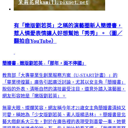
有「嫩版劉若英」之稱的演藝圈新人簡嫚書，
惹人憐愛表情讓人好想幫她「秀秀」。（圖／
翻拍自YouTube）
簡嫚書 - 嫩版劉若英 -「那年，雨不停國」
教育部「大專畢業生創業服務方案（U-START計畫）」的
「畢業徬徨篇」廣告引起廣泛討論，尤其以女主角「簡嫚書」
脫俗的外表、清晰自然的演技最受注目，還意外踏入演藝圈，
網友形容她是「嫩版劉若英」。
無辜大眼、燦爛笑容，網友稱今年才21歲女主角簡嫚書清純又
可愛，稱她為「少女版劉若英、素人版楊丞林」。簡嫚書是北
藝大戲劇系大三生，對於在廣告裡的表現受到喜愛一事，她覺