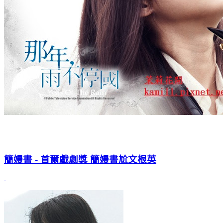
簡嫚書 - 首爾戲劇獎 簡嫚書尬文根英