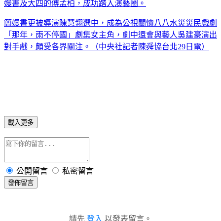
嫚書及大四的傅孟柏，成功踏入演藝圈。
簡嫚書更被導演陳慧翎選中，成為公視關懷八八水災災民戲劇
「那年，雨不停國」劇集女主角，劇中還會與藝人吳建豪演出
對手戲，頗受各界關注。（中央社記者陳舜協台北29日電）
載入更多
公開留言
私密留言
發佈留言
請先
登入
以發表留言。