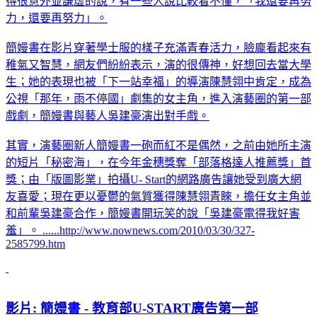
得很意外並謙虛的說，有一些人說比較看不懂，「我還要再努
力，還要再努力」。
簡嫚書在影片穿著學士服的樣子充滿青春活力，臉龐看起來有
稚氣又智慧，網友們紛紛表示，演的很傳神，好想回去當大學
生；她的表現也被「下一站幸福」的導演陳慧翎中肯定，成為
公視「那年，雨不停國」劇集的女主角，進入演藝圈的第一部
戲劇，簡嫚書與藝人吳建豪演出對手戲。
其實，演藝圈新人簡嫚書一砲而紅不是偶然，之前由她所主演
的短片「秘密海」，在今年金穗獎奪「部落格達人推薦獎」首
獎；由「版圖影業」拍攝U- Start的網路廣告讓她受到廣大網
友喜愛；現在更以憂鬱的氣質獲得陳慧翎青睞，擔任女主角並
和前輩吳建豪合作，簡嫚書開玩笑的說「吳建豪電得我好害
羞」。 ......http://www.nownews.com/2010/03/30/327-
2585799.htm
影片: 簡嫚書 - 教育部U-START廣告第一部