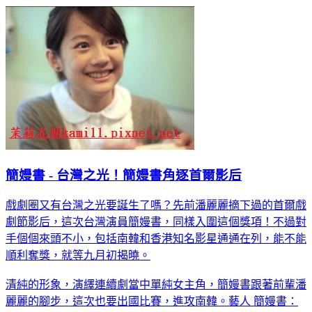
簡嫚書 - 台灣之光！簡嫚書角逐首爾影后
戲劇圈又有台灣之光要誕生了嗎？先前潘麗麗摘下過的首爾戲
劇節影后，這次台灣演員簡嫚書，同樣入圍這個獎項！不過對
手個個來頭不小，包括南韓和香港知名影星通通在列，能不能
順利奪獎，就等九月初揭曉。
清純的形象，演繹連續劇當中單純女主角，簡嫚書跟著前輩潘
麗麗的腳步，這次也要出國比賽，進攻南韓。藝人 簡嫚書：