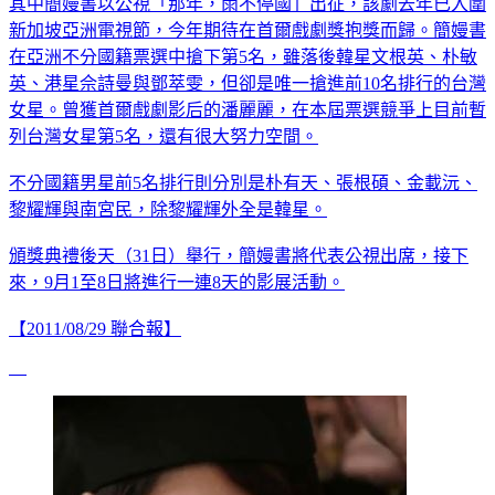
其中簡嫚書以公視「那年，雨不停國」出征，該劇去年已入圍
新加坡亞洲電視節，今年期待在首爾戲劇獎抱獎而歸。簡嫚書
在亞洲不分國籍票選中搶下第5名，雖落後韓星文根英、朴敏
英、港星佘詩曼與鄧萃雯，但卻是唯一搶進前10名排行的台灣
女星。曾獲首爾戲劇影后的潘麗麗，在本屆票選競爭上目前暫
列台灣女星第5名，還有很大努力空間。
不分國籍男星前5名排行則分別是朴有天、張根碩、金載沅、
黎耀輝與南宮民，除黎耀輝外全是韓星。
頒獎典禮後天（31日）舉行，簡嫚書將代表公視出席，接下
來，9月1至8日將進行一連8天的影展活動。
【2011/08/29 聯合報】