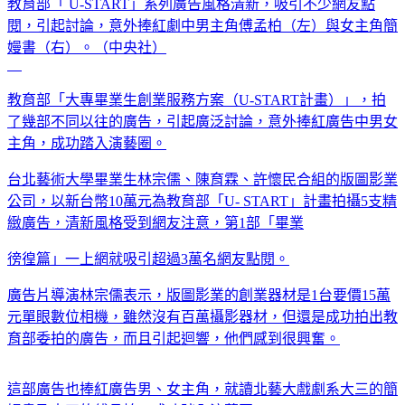
教育部「 U-START」系列廣告風格清新，吸引不少網友點
閱，引起討論，意外捧紅劇中男主角傅孟柏（左）與女主角簡
嫚書（右）。（中央社）
教育部「大專畢業生創業服務方案（U-START計畫）」，拍
了幾部不同以往的廣告，引起廣泛討論，意外捧紅廣告中男女
主角，成功踏入演藝圈。
台北藝術大學畢業生林宗儒、陳育霖、許懷民合組的版圖影業
公司，以新台幣10萬元為教育部「U- START」計畫拍攝5支精
緻廣告，清新風格受到網友注意，第1部「畢業
徬徨篇」一上網就吸引超過3萬名網友點閱。
廣告片導演林宗儒表示，版圖影業的創業器材是1台要價15萬
元單眼數位相機，雖然沒有百萬攝影器材，但還是成功拍出教
育部委拍的廣告，而且引起迴響，他們感到很興奮。
這部廣告也捧紅廣告男、女主角，就讀北藝大戲劇系大三的簡