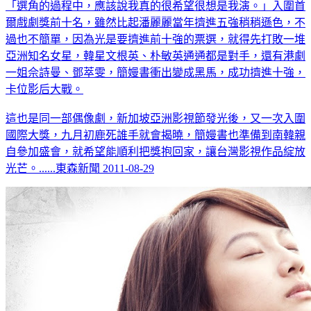
「選角的過程中，應該說我真的很希望很想是我演。」入圍首
爾戲劇獎前十名，雖然比起潘麗麗當年擠進五強稍稍遜色，不
過也不簡單，因為光是要擠進前十強的票選，就得先打敗一堆
亞洲知名女星，韓星文根英、朴敏英通通都是對手，還有港劇
一姐佘詩曼、鄧萃雯，簡嫚書衝出變成黑馬，成功擠進十強，
卡位影后大戰。
這也是同一部偶像劇，新加坡亞洲影視節發光後，又一次入圍
國際大獎，九月初鹿死誰手就會揭曉，簡嫚書也準備到南韓親
自參加盛會，就希望能順利把獎抱回家，讓台灣影視作品綻放
光芒。......東森新聞 2011-08-29