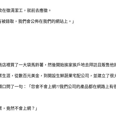
軟在徵清潔工，就前去應徵。
有被錄取，我們會公佈在我們的網站上。」
」
商店裡買了一大袋馬鈴薯，然後開始挨家挨戶地去拜訪且販售他
業生涯，從數百元美金，到開設生鮮蔬果宅配公司，並建立了很
順口問了一句：「您會不會上網??我們公司的產品都在網路上有
業，竟然不會上網？」