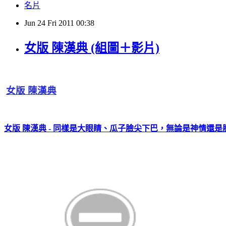
名片
Jun
24
Fri
2011
00:38
女版 陳漢典 (組圖＋影片)
女版 陳漢典
女版 陳漢典 - 同樣是大眼睛、瓜子臉尖下巴，無論是神情