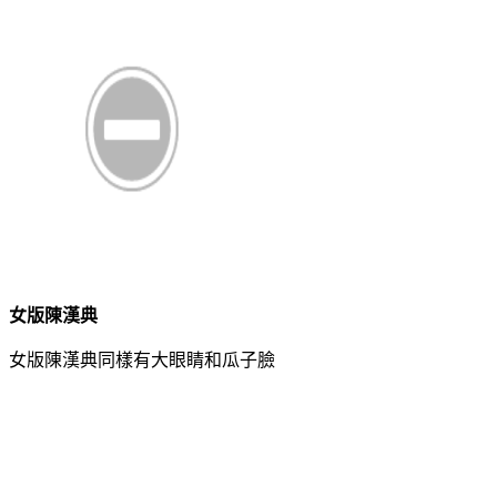
女版陳漢典
女版陳漢典同樣有大眼睛和瓜子臉