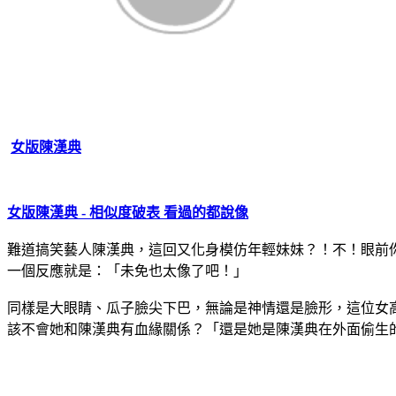
女版陳漢典
女版陳漢典 - 相似度破表 看過的都說像
難道搞笑藝人陳漢典，這回又化身模仿年輕妹妹？！不！眼前
一個反應就是：「未免也太像了吧！」
同樣是大眼睛、瓜子臉尖下巴，無論是神情還是臉形，這位女
該不會她和陳漢典有血緣關係？「還是她是陳漢典在外面偷生