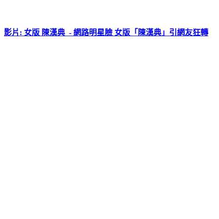
影片: 女版 陳漢典 - 網路明星臉 女版「陳漢典」引網友狂轉