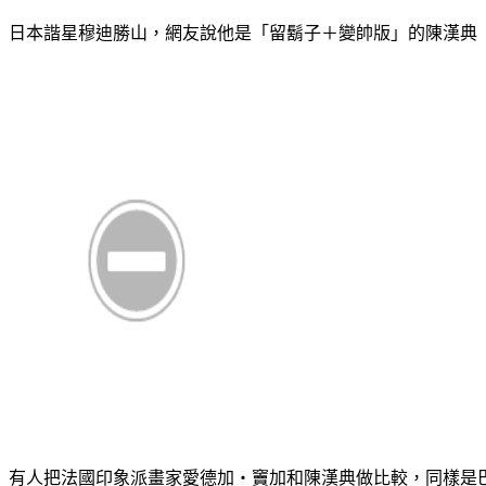
日本諧星穆迪勝山，網友說他是「留鬍子＋變帥版」的陳漢典
有人把法國印象派畫家愛德加‧竇加和陳漢典做比較，同樣是