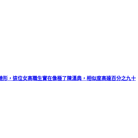
還是臉形，這位女高職生實在像極了陳漢典，相似度高達百分之九十