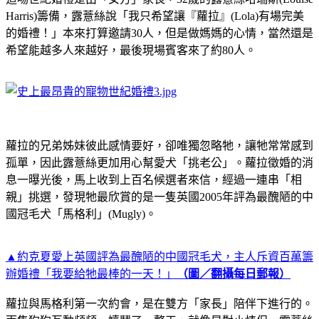
Harris)籌備，露薏絲說「我只希望讓『蘿拉』(Lola)有場完美
的婚禮！」本來打算邀請30人，但是做媽媽的心情，當然還是
希望能越多人來越好，最後現場賓客來了約80人。
蘿拉的兄弟姊妹彼此感情要好，卻唯獨忽略牠，讓牠常常感到
孤單，因此露薏絲更加用心幫愛犬「挑老公」。蘿拉徵婚的消
息一曝光後，馬上收到上百名候選者來信，經過一連串「相
親」挑選，發現牠最欣賞的是一隻英國2005年評為最醜陋的中
國冠毛犬「馬格利」(Mugly)。
▲約克夏愛上英國評為最醜陋的中國冠毛犬，主人斥資百萬籌
辦婚禮「我要給牠最棒的一天！」
（圖／翻攝每日郵報）
蘿拉與馬格利第一次約會，是在雙方「家長」陪伴下進行的。