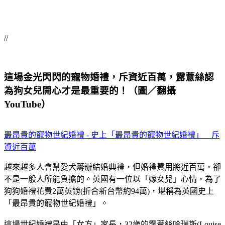
//
這場金光閃閃的寵物婚禮，斥資近百萬，露薏絲認
為狗女兒開心才是最重要的！（圖／翻攝
YouTube）
最昂貴的寵物世紀婚禮 - 史上「最昂貴的寵物世紀婚禮」 斥
資近百萬
越來越多人會幫愛犬籌辦結婚典禮，但婚禮費用將近百萬，卻
不是一般人所能負擔的。英國有一位以「嫁女兒」心情，為了
狗狗婚禮花費2萬英鎊(折合新台幣約94萬)，堪稱為英國史上
「最昂貴的寵物世紀婚禮」。
這場世紀婚禮是由「女方」家長，32歲的露薏絲哈瑞斯(Louise