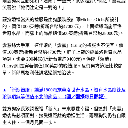
兩隻狗狗互動頻頻，嬉鬧了一整天，就像是對小情侶，露薏絲
笑著說「牠們注定是一對的！」
蘿拉婚禮當天的禮服是由狗服裝設計師Michele Ochs所設計
的，價值1000英鎊(折新台幣約47000元)，上面還鑲滿施華洛
世奇水晶，而腳上的飾品總價600英鎊(折新台幣約28000元)。
露薏絲大手筆，連伴娘的「露露」(Lulu)的禮服也不便宜，價
值100英鎊(折新台幣約4700元)，脖子上戴的施華洛世奇水晶
項鍊，也要 200英鎊(折新台幣約9400元)。伴郎「賴瑞」
(Larry)則是穿著價值100英鎊的晚禮服。反倒男方這邊比較簡
單，新郎馬格利低調透過網拍治裝。
▲「新娘禮服」鑲滿1800顆施華洛世奇水晶，還有水晶腳鍊及
珍珠項鍊等價值不斐的飾品。
（圖／翻攝每日郵報）
雙方狗家長致詞祝福「新人」未來恩愛幸福，但這對「夫妻」
婚後先必須面對，接受遠距離的婚姻生活，兩邊狗狗仍各自跟
主人住，一個月見面一次。